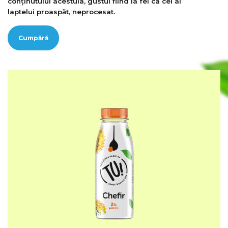
conținutului acestuia, gustul fiind la fel ca cel al
laptelui proaspăt, neprocesat.
Cumpără