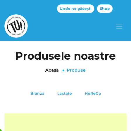
Unde ne găsești
Shop
Produsele noastre
Acasă
Produse
Brânză
Lactate
HoReCa