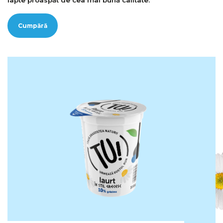
lapte proaspăt de cea mai bună calitate.
Cumpără